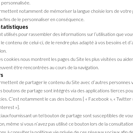
t personnalisée.
mettent notamment de mémoriser la langue choisie lors de votre 
ux fins de le personnaliser en conséquence.
tatistiques
 utilisés pour rassembler des informations sur l’utilisation que vous
 le contenu de celui-ci, de le rendre plus adapté à vos besoins et 
ion.
 cookies nous montrent les pages du Site les plus visitées ou aident
peuvent être rencontrées au cours de la navigation.
rs
mettent de partager le contenu du Site avec d’autres personnes v
ns boutons de partage sont intégrés via des applications tierces p
ies. C’est notamment le cas des boutons [ « Facebook », « Twitter »,
nterest »].
iaux fournissant un tel bouton de partage sont susceptibles de vous
n, même si vous n’avez pas utilisé ce bouton lors de la consultation
ns à consulter la politique vie privée de ces réseaux sociaux afin 