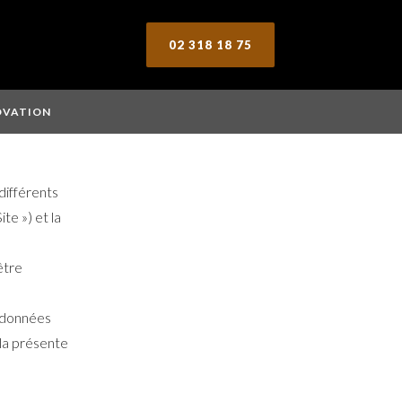
02 318 18 75
OVATION
 différents
te ») et la
être
s données
 la présente