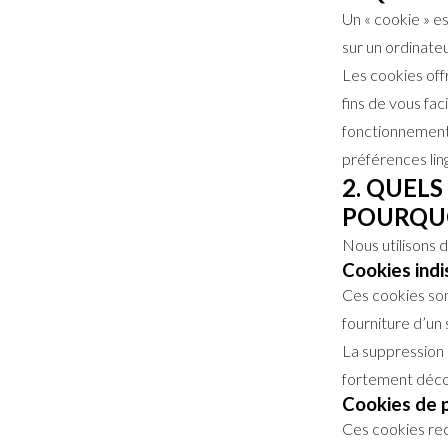
Un « cookie » e
sur un ordinateu
Les cookies offr
fins de vous fac
fonctionnement 
préférences ling
2. QUELS
POURQUO
Nous utilisons 
Cookies ind
Ces cookies sont
fourniture d’un
La suppression 
fortement déco
Cookies de 
Ces cookies rec