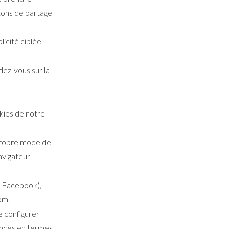
utons de partage
icité ciblée,
dez-vous sur la
kies de notre
 propre mode de
avigateur
u Facebook),
om.
e configurer
ences en termes