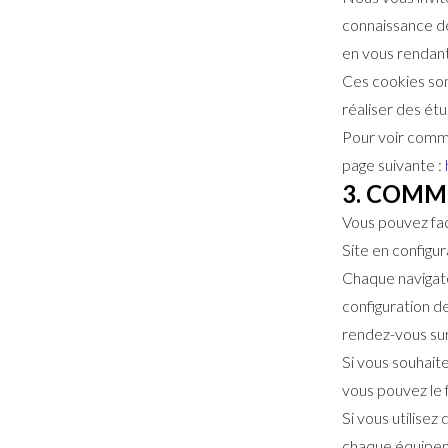
connaissance des
en vous rendant 
Ces cookies sont
réaliser des ét
Pour voir comme
page suivante :
3. COMM
Vous pouvez fac
Site en configu
Chaque navigate
configuration d
rendez-vous sur
Si vous souhait
vous pouvez le 
Si vous utilisez
chaque équipem