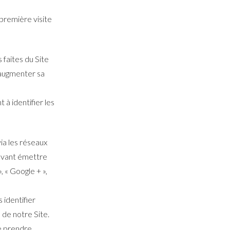
première visite
 faites du Site
d’augmenter sa
 à identifier les
ia les réseaux
ouvant émettre
 « Google + »,
 identifier
 de notre Site.
de prendre