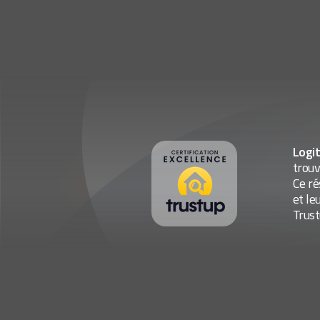
Logi
trouv
Ce ré
et le
Trust