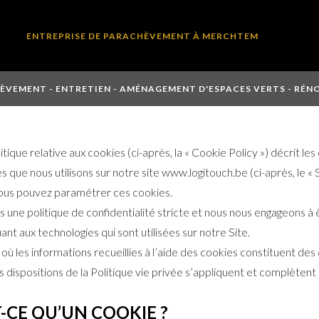
ENTREPRISE DE PARACHÈVEMENT À MERCHTEM
ÈVEMENT - ENTRETIEN - AMÉNAGEMENT D'ESPACES VERTS - RÉN
tique relative aux cookies (ci-après, la « Cookie Policy ») décrit les
 que nous utilisons sur notre site www.logitouch.be (ci-après, le « Si
ous pouvez paramétrer ces cookies.
 une politique de confidentialité stricte et nous nous engageons à 
nt aux technologies qui sont utilisées sur notre Site.
où les informations recueillies à l’aide des cookies constituent de
s dispositions de la Politique vie privée s’appliquent et complètent
T-CE QU’UN COOKIE ?