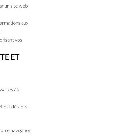
ar un site web
nformations aux
n
orisant vos
ITE ET
saires à la
t est dès lors
votre navigation