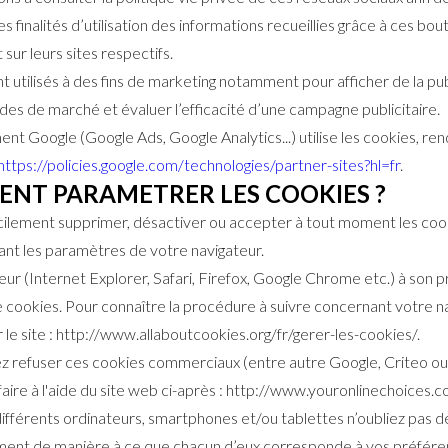
 finalités d’utilisation des informations recueillies grâce à ces bo
sur leurs sites respectifs.
 utilisés à des fins de marketing notamment pour afficher de la publ
udes de marché et évaluer l’efficacité d’une campagne publicitaire.
nt Google (Google Ads, Google Analytics...) utilise les cookies, ren
https://policies.google.com/technologies/partner-sites?hl=fr
.
ENT PARAMETRER LES COOKIES ?
ilement supprimer, désactiver ou accepter à tout moment les coo
rant les paramètres de votre navigateur.
ur (Internet Explorer, Safari, Firefox, Google Chrome etc.) à son
e cookies. Pour connaître la procédure à suivre concernant votre n
 le site : http://www.allaboutcookies.org/fr/gerer-les-cookies/.
ez refuser ces cookies commerciaux (entre autre Google, Criteo o
faire à l'aide du site web ci-après : http://www.youronlinechoices.c
 différents ordinateurs, smartphones et/ou tablettes n’oubliez pas d
ent de manière à ce que chacun d’eux corresponde à vos préfér