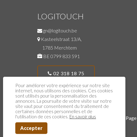
LOGITOUCH
gn@logitouch.be
Kasteelstraat 13/A,
1785 Merchtem
BE 0799 833 591
02 318 18 75
Pour améliorer votre expérience sur notre site
internet, nous utilisons des cookies. Ces cookies
sont utilisés pour la personnalisation des
annonces. La poursuite de votre visite sur notre
site vaut pour consentement du traitement de
certaines données personnelles et de
l'utilisation de ces cookies.
En savoir plus
One-Page
Accepter